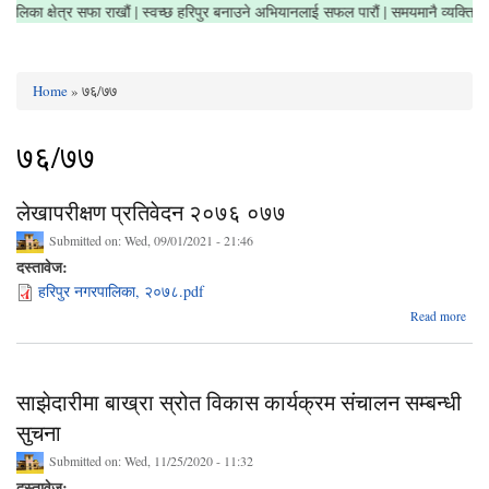
| नगरपालिका क्षेत्र सफा राखौं | स्वच्छ हरिपुर बनाउने अभियानलाई सफल पारौं | समयमानै व्यक्
Home
» ७६/७७
You are here
७६/७७
लेखापरीक्षण प्रतिवेदन २०७६ ०७७
Submitted on:
Wed, 09/01/2021 - 21:46
दस्तावेज:
हरिपुर नगरपालिका, २०७८.pdf
Read more
लेखाप
प्र
साझेदारीमा बाख्रा स्रोत विकास कार्यक्रम संचालन सम्बन्धी
सुचना
Submitted on:
Wed, 11/25/2020 - 11:32
दस्तावेज: