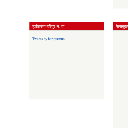
ट्वीटरमा हरिपुर न. पा
फेसबुकम
Tweets by haripurmun