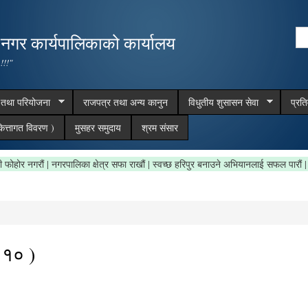
Skip to
main
Se
,नगर कार्यपालिकाको कार्यालय
content
Search form
 !!!"
म तथा परियोजना
राजपत्र तथा अन्य कानुन
विधुतीय शुसासन सेवा
प्रत
ित्तागत विवरण )
मुसहर समुदाय
श्रम संसार
गरौं | नगरपालिका क्षेत्र सफा राखौं | स्वच्छ हरिपुर बनाउने अभियानलाई सफल पारौं | समयमानै 
 १० )