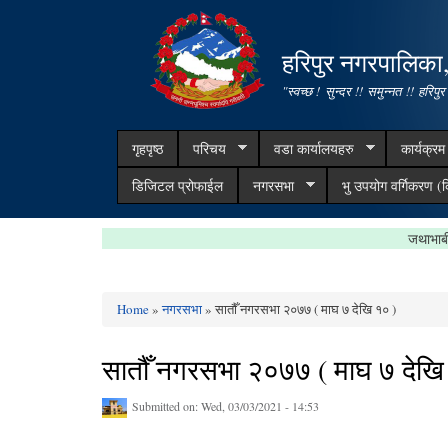
हरिपुर नगरपालिका
"स्वच्छ ! सुन्दर !! समुन्नत !! हरिपुर
गृहपृष्ठ
परिचय
वडा कार्यालयहरु
कार्यक्र
डिजिटल प्रोफाईल
नगरसभा
भु उपयोग वर्गिकरण (क
जथाभाबी फोहोर न
Home
»
नगरसभा
» सातौँ नगरसभा २०७७ ( माघ ७ देखि १० )
You are here
सातौँ नगरसभा २०७७ ( माघ ७ देखि
Submitted on:
Wed, 03/03/2021 - 14:53