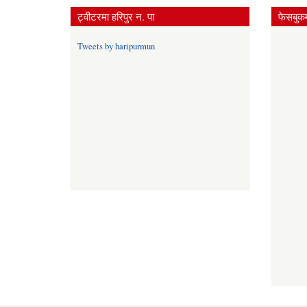
ट्वीटरमा हरिपुर न. पा
फेसबुकम
Tweets by haripurmun