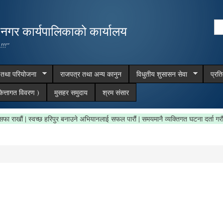
Skip to
main
Se
,नगर कार्यपालिकाको कार्यालय
content
Search form
 !!!"
म तथा परियोजना
राजपत्र तथा अन्य कानुन
विधुतीय शुसासन सेवा
प्रत
ित्तागत विवरण )
मुसहर समुदाय
श्रम संसार
षेत्र सफा राखौं | स्वच्छ हरिपुर बनाउने अभियानलाई सफल पारौं | समयमानै व्यक्तिगत घटना दर्त