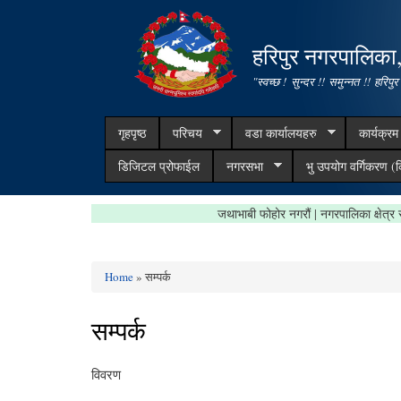
हरिपुर नगरपालिका
"स्वच्छ ! सुन्दर !! समुन्नत !! हरिपुर
गृहपृष्ठ
परिचय
वडा कार्यालयहरु
कार्यक्र
डिजिटल प्रोफाईल
नगरसभा
भु उपयोग वर्गिकरण (क
जथाभाबी फोहोर नगरौं | नगरपालिका क्
Home
» सम्पर्क
You are here
सम्पर्क
विवरण