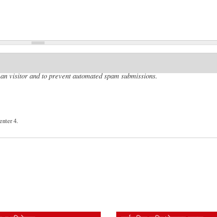
uman visitor and to prevent automated spam submissions.
enter 4.