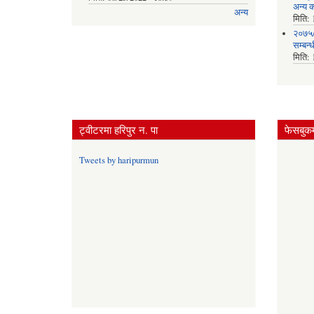
अन्य क
अन्य
मिति:
२०७५/
सम्बन्
मिति:
ट्वीटरमा हरिपुर न. पा
फेसबुकम
Tweets by haripurmun