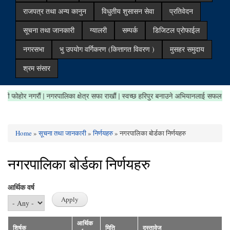
राजपत्र तथा अन्य कानुन
विधुतीय शुसासन सेवा
प्रतिवेदन
सूचना तथा जानकारी
ग्यालरी
सम्पर्क
डिजिटल प्रोफाईल
नगरसभा
भु उपयोग वर्गिकरण (कित्तागत विवरण )
मुसहर समुदाय
श्रम संसार
जथाभाबी फोहोर नगरौं | नगरपालिका क्षेत्र सफा राखौं | स्वच्छ हरिपुर बनाउने अभियानलाई सफल
Home
»
सूचना तथा जानकारी
»
निर्णयहरु
» नगरपालिका बोर्डका निर्णयहरु
You are here
नगरपालिका बोर्डका निर्णयहरु
आर्थिक वर्ष
आर्थिक
शिर्षक
मिति
दस्तावेज