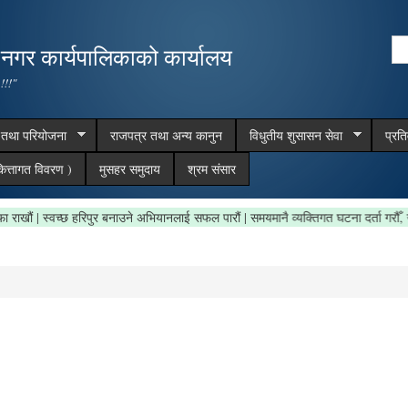
Skip to
main
Se
,नगर कार्यपालिकाको कार्यालय
content
Search form
 !!!"
म तथा परियोजना
राजपत्र तथा अन्य कानुन
विधुतीय शुसासन सेवा
प्रत
ित्तागत विवरण )
मुसहर समुदाय
श्रम संसार
ेत्र सफा राखौं | स्वच्छ हरिपुर बनाउने अभियानलाई सफल पारौं | समयमानै व्यक्तिगत घटना दर्ता