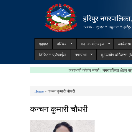
हरिपुर नगरपालिका
"स्वच्छ ! सुन्दर !! समुन्नत !! हरिपुर
गृहपृष्ठ
परिचय
वडा कार्यालयहरु
कार्यक्र
डिजिटल प्रोफाईल
नगरसभा
भु उपयोग वर्गिकरण (क
जथाभाबी फोहोर नगरौं | नगरपालिका क्ष
Home
» कन्चन कुमारी चौधरी
You are here
कन्चन कुमारी चौधरी