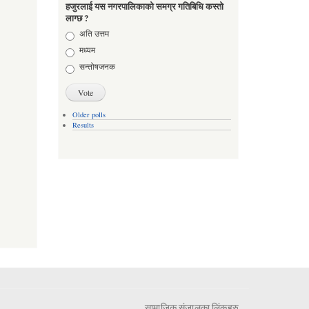
हजुरलाई यस नगरपालिकाको समग्र गतिबिधि कस्तो
लाग्छ ?
Choices
अति उत्तम
मध्यम
सन्तोषजनक
Older polls
Results
सामाजिक संजालका लिंकहरु