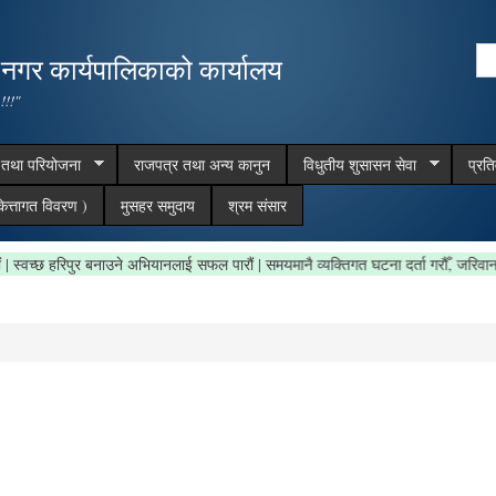
Skip to
main
Se
,नगर कार्यपालिकाको कार्यालय
content
Search form
 !!!"
म तथा परियोजना
राजपत्र तथा अन्य कानुन
विधुतीय शुसासन सेवा
प्रत
ित्तागत विवरण )
मुसहर समुदाय
श्रम संसार
 राखौं | स्वच्छ हरिपुर बनाउने अभियानलाई सफल पारौं | समयमानै व्यक्तिगत घटना दर्ता गरौँ, ज