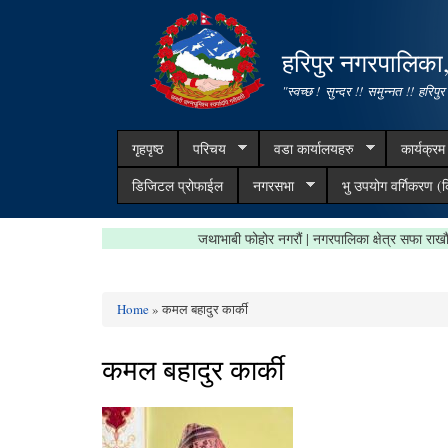
हरिपुर नगरपालिका
"स्वच्छ ! सुन्दर !! समुन्नत !! हरिपुर
गृहपृष्ठ
परिचय
वडा कार्यालयहरु
कार्यक्र
डिजिटल प्रोफाईल
नगरसभा
भु उपयोग वर्गिकरण (क
जथाभाबी फोहोर नगरौं | नगरपालिका क्षेत्र सफा
Home
» कमल बहादुर कार्की
You are here
कमल बहादुर कार्की