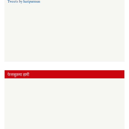
Tweets by haripurmun
फेसबुकमा हामी