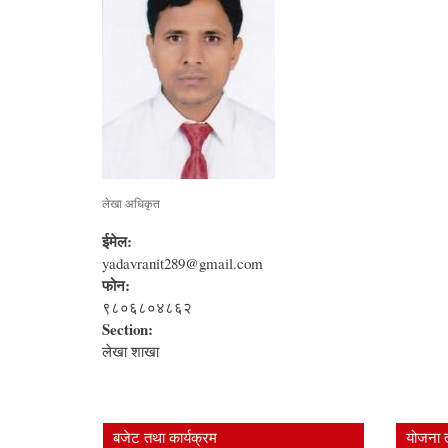
लेखा अधिकृत
ईमेल:
yadavranit289@gmail.com
फोन:
९८०६८०४८६२
Section:
लेखा शाखा
बजेट तथा कार्यक्रम
योजना 