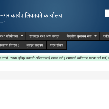
Skip to
main
Se
,नगर कार्यपालिकाको कार्यालय
content
Search form
 !!!"
म तथा परियोजना
राजपत्र तथा अन्य कानुन
विधुतीय शुसासन सेवा
प्रत
ित्तागत विवरण )
मुसहर समुदाय
श्रम संसार
त्र सफा राखौं | स्वच्छ हरिपुर बनाउने अभियानलाई सफल पारौं | समयमानै व्यक्तिगत घटना दर्ता 