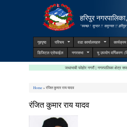
हरिपुर नगरपालिका
"स्वच्छ ! सुन्दर !! समुन्नत !! हरिपुर
गृहपृष्ठ
परिचय
वडा कार्यालयहरु
कार्यक्र
डिजिटल प्रोफाईल
नगरसभा
भु उपयोग वर्गिकरण (क
जथाभाबी फोहोर नगरौं | नगरपालिका क्षे
Home
» रंजित कुमार राय यादव
You are here
रंजित कुमार राय यादव