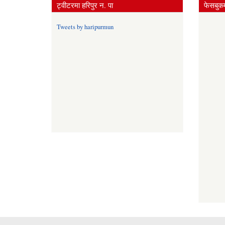
ट्वीटरमा हरिपुर न. पा
फेसबुकम
Tweets by haripurmun