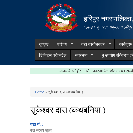
हरिपुर नगरपालिका
"स्वच्छ ! सुन्दर !! समुन्नत !! हरिपुर
गृहपृष्ठ
परिचय
वडा कार्यालयहरु
कार्यक्र
डिजिटल प्रोफाईल
नगरसभा
भु उपयोग वर्गिकरण (क
जथाभाबी फोहोर नगरौं | नगरपालिका क्षेत्र सफा
Home
» सुकेश्वर दास (कथबनिया )
You are here
सुकेश्वर दास (कथबनिया )
वडा नं.८
वडा सदस्य खुल्ला