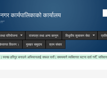
Skip to
main
Se
,नगर कार्यपालिकाको कार्यालय
content
Search form
 !!!"
म तथा परियोजना
राजपत्र तथा अन्य कानुन
विधुतीय शुसासन सेवा
प्रत
ित्तागत विवरण )
मुसहर समुदाय
श्रम संसार
 राखौं | स्वच्छ हरिपुर बनाउने अभियानलाई सफल पारौं | समयमानै व्यक्तिगत घटना दर्ता गरौँ, ज