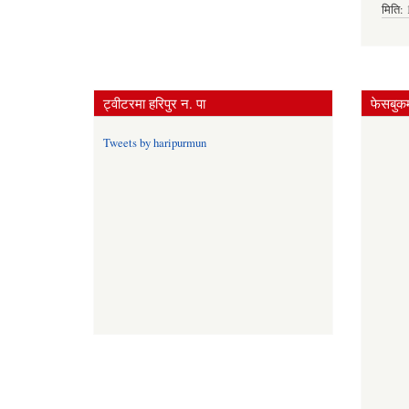
मिति:
ट्वीटरमा हरिपुर न. पा
फेसबुकम
Tweets by haripurmun