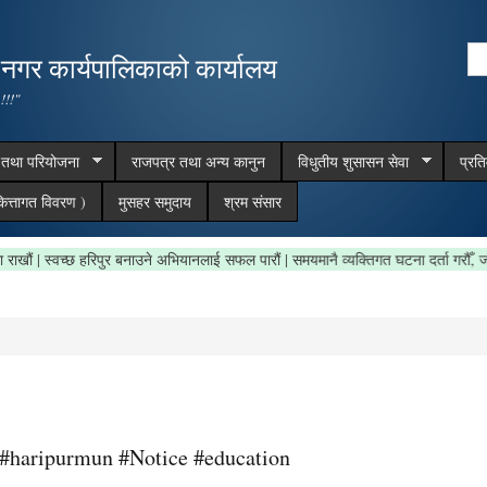
Skip to
main
Se
,नगर कार्यपालिकाको कार्यालय
content
Search form
 !!!"
म तथा परियोजना
राजपत्र तथा अन्य कानुन
विधुतीय शुसासन सेवा
प्रत
ित्तागत विवरण )
मुसहर समुदाय
श्रम संसार
्र सफा राखौं | स्वच्छ हरिपुर बनाउने अभियानलाई सफल पारौं | समयमानै व्यक्तिगत घटना दर्ता ग
ा । #haripurmun #Notice #education