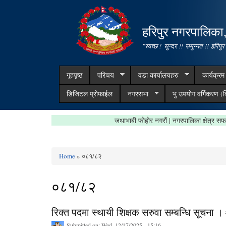
हरिपुर नगरपालिका
"स्वच्छ ! सुन्दर !! समुन्नत !! हरिपुर
गृहपृष्ठ
परिचय
वडा कार्यालयहरु
कार्यक्र
डिजिटल प्रोफाईल
नगरसभा
भु उपयोग वर्गिकरण (क
जथाभाबी फोहोर नगरौं | नगरपालिका क्षेत
Home
» ०८१/८२
You are here
०८१/८२
रिक्त पदमा स्थायी शिक्षक सरुवा सम्बन्धि सूचन
Submitted on:
Wed, 12/17/2025 - 15:16