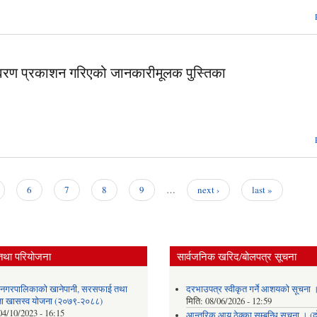
वरण प्रकाशन गरिएको जानकारीमूलक पुस्तिका
6
7
8
9
…
next ›
last »
तथा परियोजना
सार्वजनिक खरिद/बोलपत्र सूचना
र नगरपालिकाको खानेपानी, सरसफाई तथा
दरभाउपत्र स्वीकृत गर्ने आशयको सूचना 
छता खासस्व योजना (२०७९-२०८८)
मिति:
08/06/2026 - 12:59
04/10/2023 - 16:15
आन्तरिक आय ठेक्का सम्बन्धि सूचना । (द