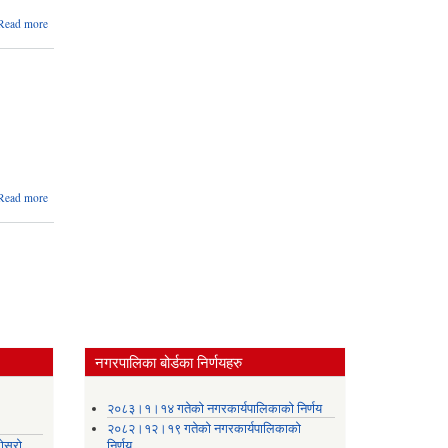
about रिक्त
Read more
पदमा स्थायी
शिक्षक सरुवा
सम्बन्धि सूचना
।
#haripurmun
#Notice
#education
about २०८२
Read more
बैशाख १ गते
देखि अषाढ
मसान्तसम्मको
विवरण
प्रकाशन
गरिएको
जानकारीमूलक
पुस्तिका
नगरपालिका बोर्डका निर्णयहरु
।
२०८३।१।१४ गतेको नगरकार्यपालिकाको निर्णय
२०८२।१२।१९ गतेको नगरकार्यपालिकाको
ोस्रो
निर्णय