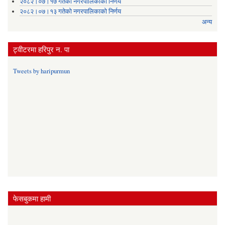
२०८२।०७।१७ गतेको नगरपालिकाको निर्णय
२०८२।०७।१३ गतेको नगरपालिकाको निर्णय
अन्य
ट्वीटरमा हरिपुर न. पा
Tweets by haripurmun
फेसबुकमा हामी