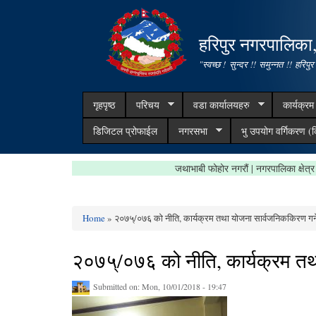
हरिपुर नगरपालिका
"स्वच्छ ! सुन्दर !! समुन्नत !! हरिपुर
गृहपृष्ठ
परिचय
वडा कार्यालयहरु
कार्यक्र
डिजिटल प्रोफाईल
नगरसभा
भु उपयोग वर्गिकरण (क
जथाभाबी फोहोर नगरौं | नगरपालिक
Home
» २०७५्/०७६ को नीति, कार्यक्रम तथा योजना सार्वजनिककिरण गर्ने 
You are here
२०७५्/०७६ को नीति, कार्यक्रम तथा
Submitted on:
Mon, 10/01/2018 - 19:47