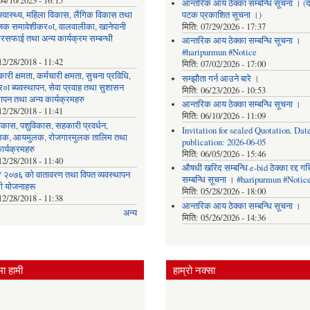
04/10/2023 - 16:15
आन्तरिक आय ठेक्का सम्बन्धि सूचना । (द
, स्वास्थ्य, महिला विकास, लैंगिक विकास तथा
पटक प्रकाशित सूचना ।)
िक समावेशीकर०ा, वालवालीका, खानेपानी
मिति:
07/29/2026 - 17:37
रसफाई तथा अन्य कार्यक्रम सम्बन्धी
आन्तरिक आय ठेक्का सम्बन्धि सूचना ।
#haripurmun #Notice
12/28/2018 - 11:42
मिति:
07/02/2026 - 17:00
ारी क्षमता, कर्मचारी क्षमता, सुचना प्रविधि,
सम्झौता गर्न आउने बारे ।
०ा ब्यवस्थापन, सेवा प्रवाह तथा सुशासन
मिति:
06/23/2026 - 10:53
थापन तथा अन्य कार्यक्रमहरु
आन्तरिक आय ठेक्का सम्बन्धि सूचना ।
12/28/2018 - 11:41
मिति:
06/10/2026 - 11:09
िकास, पशुविकास, सहकारी प्रवर्धन,
Invitation for sealed Quotation. Date
लक, आयमुलक, रोजगारमुलक तालिम तथा
publication: 2026-06-05
ार्यक्रमहरु
मिति:
06/05/2026 - 15:46
12/28/2018 - 11:40
औषधी खरिद सम्बन्धि e-bid ठेक्का रद्द ग
 २०७६ को वातावरण तथा विपत व्यवस्थापन
सम्बन्धि सूचना । #haripurmun #Notic
धी योजनाहरू
मिति:
05/28/2026 - 18:00
12/28/2018 - 11:38
आन्तरिक आय ठेक्का सम्बन्धि सूचना ।
अन्य
मिति:
05/26/2026 - 14:36
ा हामी
हाम्रो नक्सा