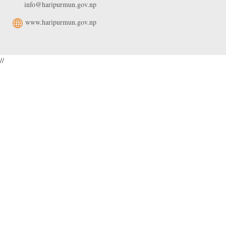
info@haripurmun.gov.np
www.haripurmun.gov.np
//