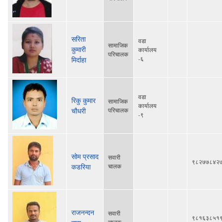
सरिता
वडा
सामाजिक
कुमारी
कार्यालय
परिचालक
-६
मिर्दाहा
वडा
रिकु कुमार
सामाजिक
कार्यालय
चौधरी
परिचालक
-९
सोम प्रसाद
सवारी
९८२७७८४२
कडरिया
चालक
राजनन्दन
सवारी
९८१६३८५१
चालक