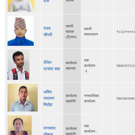
दास
सवारी
रंजय
सवारी
चालक
९८६२५५००
चौधरी
व्यवस्थापन
(ट्रिप्पर)
वडा
रंजित
कार्यालय
कार्यालय
9860383314
प्रसाद साह
सहायक
-९
अमित
कार्यालय
नगरपालिका
नारायण
9863693896
सहयोगी
कार्यालय
मिर्दाहा
वडा
रत्नमाया
कार्यालय
कार्यालय -
लोप्चन
सहयोगी