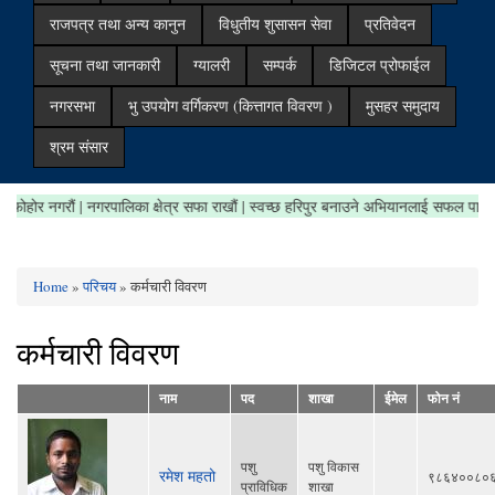
राजपत्र तथा अन्य कानुन
विधुतीय शुसासन सेवा
प्रतिवेदन
सूचना तथा जानकारी
ग्यालरी
सम्पर्क
डिजिटल प्रोफाईल
नगरसभा
भु उपयोग वर्गिकरण (कित्तागत विवरण )
मुसहर समुदाय
श्रम संसार
जथाभाबी फोहोर नगरौं | नगरपालिका क्षेत्र सफा राखौं | स्वच्छ हरिपुर बनाउने अभियानलाई सफल
Home
»
परिचय
» कर्मचारी विवरण
You are here
कर्मचारी विवरण
नाम
पद
शाखा
ईमेल
फोन नं
पशु
पशु विकास
रमेश महतो
९८६४००८०
प्राविधिक
शाखा