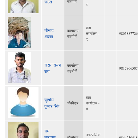
राउत
सहयोगी
८
वडा
नौसाद
कार्यालय
कार्यालय -
9803887726
आलम
सहयोगी
९
रासनारायण
कार्यालय
9817806507
राय
सहयोगी
वडा
सुशील
चौकीदार
कार्यालय -
कुमार सिंह
४
राम
नगरपालिका
नारायण
चौकीदार
9844250418