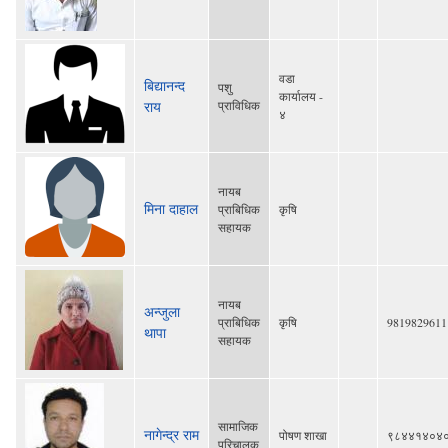
वडा
बिद्यानन्द
पशु
कार्यालय -
राय
प्राविधिक
४
नायब
मिना दाहाल
प्राबिधिक
कृषि
सहायक
नायब
अन्जुला
प्राबिधिक
कृषि
9819829611
थापा
सहायक
सामाजिक
नागेन्द्र राम
पोषण शाखा
९८४४१४०४
परिचालक