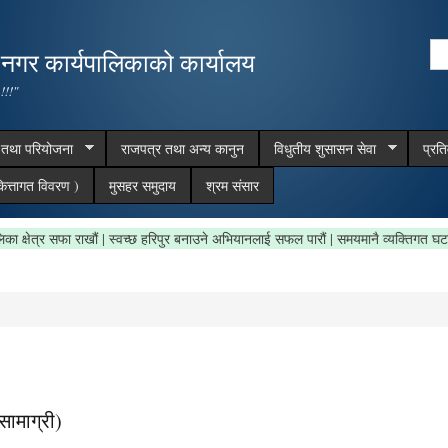
Skip to
main
Se
,नगर कार्यपालिकाको कार्यालय
content
Search form
 !!!"
म तथा परियोजना
राजपत्र तथा अन्य कानुन
विधुतीय शुसासन सेवा
प्रत
ित्तागत विवरण )
मुसहर समुदाय
श्रम संसार
गरपालिका क्षेत्र सफा राखौं | स्वच्छ हरिपुर बनाउने अभियानलाई सफल पारौं | समयमानै व्यक्तिग
सामाग्री)