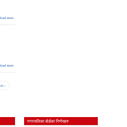
about
Read more
बोलपत्र
स्वीकृत गर्ने
आशयको
सूचना
(मेकानिकल
सामाग्री)
about
Read more
बोलपत्र
स्वीकृत
गर्ने
आशयको
xt ›
सूचना
नगरपालिका बोर्डका निर्णयहरु