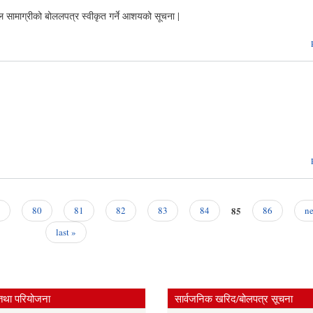
कल सामाग्रीको बोललपत्र स्वीकृत गर्ने आशयको सूचना |
85
80
81
82
83
84
86
ne
last »
तथा परियोजना
सार्वजनिक खरिद/बोलपत्र सूचना