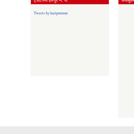
ट्वीटरमा हरिपुर न. पा
फेसबुकम
Tweets by haripurmun