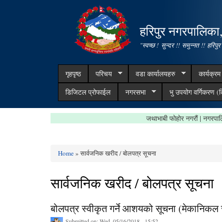
हरिपुर नगरपालिका
"स्वच्छ ! सुन्दर !! समुन्नत !! हरिपुर
गृहपृष्ठ
परिचय
वडा कार्यालयहरु
कार्यक्र
डिजिटल प्रोफाईल
नगरसभा
भु उपयोग वर्गिकरण (क
जथाभाबी फोहोर नगरौं | न
Home
» सार्वजनिक खरीद / बोलपत्र सूचना
You are here
सार्वजनिक खरीद / बोलपत्र सूचना
बोलपत्र स्वीकृत गर्ने आशयको सूचना (मेकानिकल 
Submitted on:
Wed, 05/16/2018 - 15:52