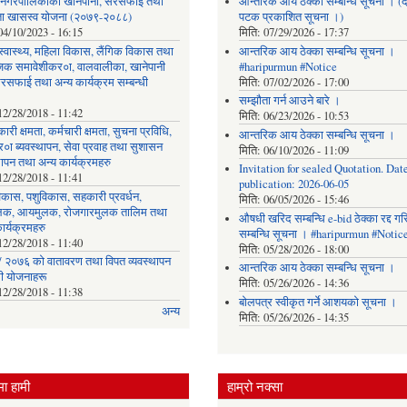
र नगरपालिकाको खानेपानी, सरसफाई तथा
आन्तरिक आय ठेक्का सम्बन्धि सूचना । (द
छता खासस्व योजना (२०७९-२०८८)
पटक प्रकाशित सूचना ।)
04/10/2023 - 16:15
मिति:
07/29/2026 - 17:37
, स्वास्थ्य, महिला विकास, लैंगिक विकास तथा
आन्तरिक आय ठेक्का सम्बन्धि सूचना ।
िक समावेशीकर०ा, वालवालीका, खानेपानी
#haripurmun #Notice
रसफाई तथा अन्य कार्यक्रम सम्बन्धी
मिति:
07/02/2026 - 17:00
सम्झौता गर्न आउने बारे ।
12/28/2018 - 11:42
मिति:
06/23/2026 - 10:53
ारी क्षमता, कर्मचारी क्षमता, सुचना प्रविधि,
आन्तरिक आय ठेक्का सम्बन्धि सूचना ।
०ा ब्यवस्थापन, सेवा प्रवाह तथा सुशासन
मिति:
06/10/2026 - 11:09
थापन तथा अन्य कार्यक्रमहरु
Invitation for sealed Quotation. Date
12/28/2018 - 11:41
publication: 2026-06-05
िकास, पशुविकास, सहकारी प्रवर्धन,
मिति:
06/05/2026 - 15:46
लक, आयमुलक, रोजगारमुलक तालिम तथा
औषधी खरिद सम्बन्धि e-bid ठेक्का रद्द ग
ार्यक्रमहरु
सम्बन्धि सूचना । #haripurmun #Notic
12/28/2018 - 11:40
मिति:
05/28/2026 - 18:00
 २०७६ को वातावरण तथा विपत व्यवस्थापन
आन्तरिक आय ठेक्का सम्बन्धि सूचना ।
धी योजनाहरू
मिति:
05/26/2026 - 14:36
12/28/2018 - 11:38
बोलपत्र स्वीकृत गर्ने आशयको सूचना ।
अन्य
मिति:
05/26/2026 - 14:35
ा हामी
हाम्रो नक्सा