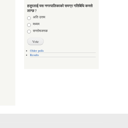
हजुरलाई यस नगरपालिकाको समग्र गतिबिधि कस्तो
लाग्छ ?
Choices
अति उत्तम
मध्यम
सन्तोषजनक
Older polls
Results