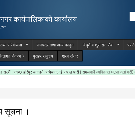
Skip to
main
Se
,नगर कार्यपालिकाको कार्यालय
content
Search form
 !!!"
म तथा परियोजना
राजपत्र तथा अन्य कानुन
विधुतीय शुसासन सेवा
प्रत
ित्तागत विवरण )
मुसहर समुदाय
श्रम संसार
त्र सफा राखौं | स्वच्छ हरिपुर बनाउने अभियानलाई सफल पारौं | समयमानै व्यक्तिगत घटना दर्ता 
धि सूचना ।