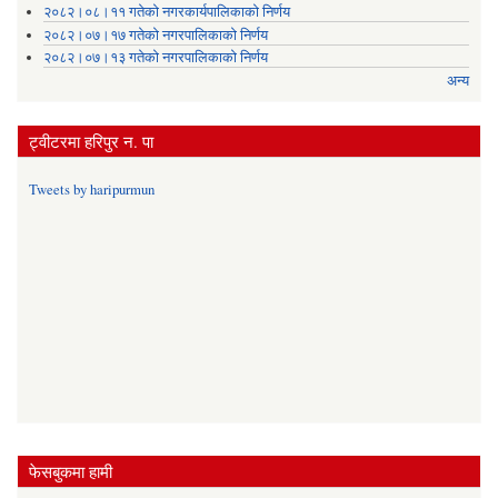
२०८२।०८।११ गतेको नगरकार्यपालिकाको निर्णय
२०८२।०७।१७ गतेको नगरपालिकाको निर्णय
२०८२।०७।१३ गतेको नगरपालिकाको निर्णय
अन्य
ट्वीटरमा हरिपुर न. पा
Tweets by haripurmun
फेसबुकमा हामी