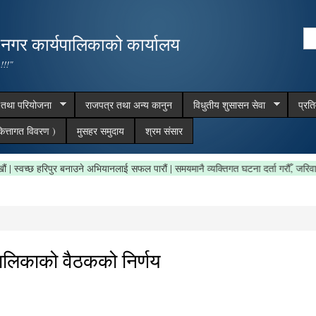
Skip to
main
Se
,नगर कार्यपालिकाको कार्यालय
content
Search form
 !!!"
म तथा परियोजना
राजपत्र तथा अन्य कानुन
विधुतीय शुसासन सेवा
प्रत
ित्तागत विवरण )
मुसहर समुदाय
श्रम संसार
 सफा राखौं | स्वच्छ हरिपुर बनाउने अभियानलाई सफल पारौं | समयमानै व्यक्तिगत घटना दर्ता गरौ
लिकाको वैठकको निर्णय