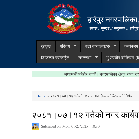
हरिपुर नगरपालिका
"स्वच्छ ! सुन्दर !! समुन्नत !! हरिपुर
गृहपृष्ठ
परिचय
वडा कार्यालयहरु
कार्यक्र
डिजिटल प्रोफाईल
नगरसभा
भु उपयोग वर्गिकरण (क
जथाभाबी फोहोर नगरौं | नगरपालिका क्षेत्र
Home
» २०८१।०७।१२ गतेको नगर कार्यपालिकाको वैठकको निर्णय
You are here
२०८१।०७।१२ गतेको नगर कार्यपा
Submitted on:
Mon, 01/27/2025 - 10:30