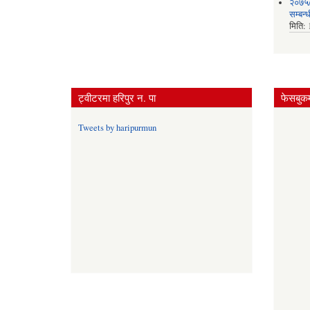
२०७५/
सम्बन्
मिति:
ट्वीटरमा हरिपुर न. पा
फेसबुकम
Tweets by haripurmun