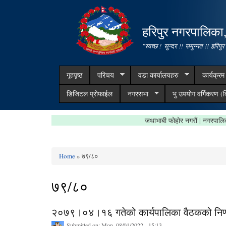
हरिपुर नगरपालिका
"स्वच्छ ! सुन्दर !! समुन्नत !! हरिपुर
गृहपृष्ठ
परिचय
वडा कार्यालयहरु
कार्यक्र
डिजिटल प्रोफाईल
नगरसभा
भु उपयोग वर्गिकरण (क
जथाभाबी फोहोर नगरौं | नगर
Home
» ७९/८०
You are here
७९/८०
२०७९।०४।१६ गतेको कार्यपालिका वैठकको निर्
Submitted on:
Mon, 08/01/2022 - 15:13