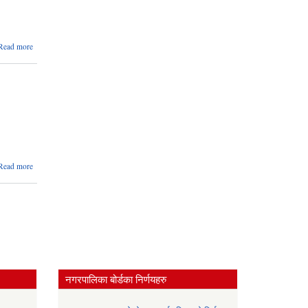
about
Read more
२०७९।
०४।१६
गतेको
कार्यपालिका
वैठकको
निर्णयहरु
about हरिपुर
Read more
नगरपालिकाको
आय व्यय
सार्वजनिकरण
आ.व.२०७९-०८०
नगरपालिका बोर्डका निर्णयहरु