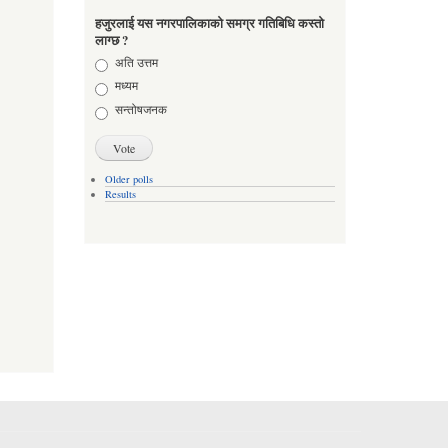
हजुरलाई यस नगरपालिकाको समग्र गतिबिधि कस्तो
लाग्छ ?
Choices
अति उत्तम
मध्यम
सन्तोषजनक
Older polls
Results