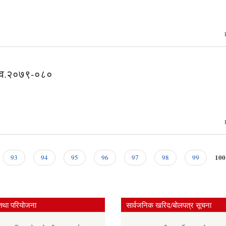
आ.व.२०७९-०८०
100
93
94
95
96
97
98
99
तथा परियोजना
सार्वजनिक खरिद/बोलपत्र सूचना