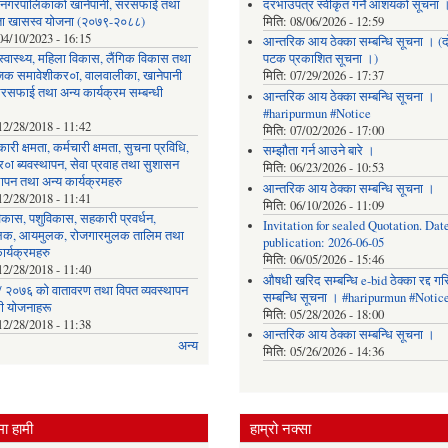
र नगरपालिकाको खानेपानी, सरसफाई तथा
दरभाउपत्र स्वीकृत गर्ने आशयको सूचना 
छता खासस्व योजना (२०७९-२०८८)
मिति:
08/06/2026 - 12:59
04/10/2023 - 16:15
आन्तरिक आय ठेक्का सम्बन्धि सूचना । (द
, स्वास्थ्य, महिला विकास, लैंगिक विकास तथा
पटक प्रकाशित सूचना ।)
िक समावेशीकर०ा, वालवालीका, खानेपानी
मिति:
07/29/2026 - 17:37
रसफाई तथा अन्य कार्यक्रम सम्बन्धी
आन्तरिक आय ठेक्का सम्बन्धि सूचना ।
#haripurmun #Notice
12/28/2018 - 11:42
मिति:
07/02/2026 - 17:00
ारी क्षमता, कर्मचारी क्षमता, सुचना प्रविधि,
सम्झौता गर्न आउने बारे ।
०ा ब्यवस्थापन, सेवा प्रवाह तथा सुशासन
मिति:
06/23/2026 - 10:53
थापन तथा अन्य कार्यक्रमहरु
आन्तरिक आय ठेक्का सम्बन्धि सूचना ।
12/28/2018 - 11:41
मिति:
06/10/2026 - 11:09
िकास, पशुविकास, सहकारी प्रवर्धन,
Invitation for sealed Quotation. Date
लक, आयमुलक, रोजगारमुलक तालिम तथा
publication: 2026-06-05
ार्यक्रमहरु
मिति:
06/05/2026 - 15:46
12/28/2018 - 11:40
औषधी खरिद सम्बन्धि e-bid ठेक्का रद्द ग
 २०७६ को वातावरण तथा विपत व्यवस्थापन
सम्बन्धि सूचना । #haripurmun #Notic
धी योजनाहरू
मिति:
05/28/2026 - 18:00
12/28/2018 - 11:38
आन्तरिक आय ठेक्का सम्बन्धि सूचना ।
अन्य
मिति:
05/26/2026 - 14:36
ा हामी
हाम्रो नक्सा