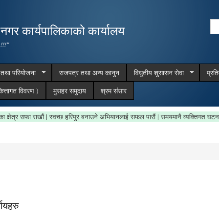
Skip to
main
Se
,नगर कार्यपालिकाको कार्यालय
content
Search form
 !!!"
म तथा परियोजना
राजपत्र तथा अन्य कानुन
विधुतीय शुसासन सेवा
प्रत
ित्तागत विवरण )
मुसहर समुदाय
श्रम संसार
पालिका क्षेत्र सफा राखौं | स्वच्छ हरिपुर बनाउने अभियानलाई सफल पारौं | समयमानै व्यक्तिगत 
णयहरु