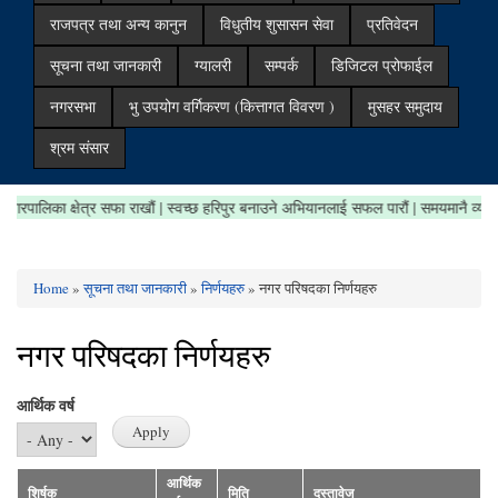
राजपत्र तथा अन्य कानुन
विधुतीय शुसासन सेवा
प्रतिवेदन
सूचना तथा जानकारी
ग्यालरी
सम्पर्क
डिजिटल प्रोफाईल
नगरसभा
भु उपयोग वर्गिकरण (कित्तागत विवरण )
मुसहर समुदाय
श्रम संसार
गरौं | नगरपालिका क्षेत्र सफा राखौं | स्वच्छ हरिपुर बनाउने अभियानलाई सफल पारौं | समयमानै 
Home
»
सूचना तथा जानकारी
»
निर्णयहरु
» नगर परिषदका निर्णयहरु
You are here
नगर परिषदका निर्णयहरु
आर्थिक वर्ष
आर्थिक
शिर्षक
मिति
दस्तावेज