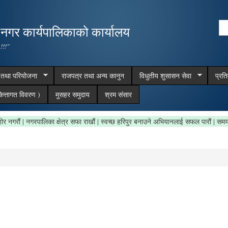
Skip to
main
Se
,नगर कार्यपालिकाको कार्यालय
content
Search form
 !!!"
म तथा परियोजना
राजपत्र तथा अन्य कानुन
विधुतीय शुसासन सेवा
प्रत
ित्तागत विवरण )
मुसहर समुदाय
श्रम संसार
थाभाबी फोहोर नगरौं | नगरपालिका क्षेत्र सफा राखौं | स्वच्छ हरिपुर बनाउने अभियानलाई सफल पा