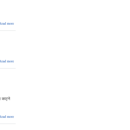
पदपुर्ति
गर्ने
सम्बन्धी
सुचना ।
about
Read more
सामाजिक
सुरक्षा
परिचयपत्र
नविकरण
गर्ने
सम्बन्धी
अत्यन्त
about
Read more
जरुरी
छैठौँ
सुचना
नगरसभा
सम्पन्न
 काट्ने
about
Read more
किसानहरूलाई
यान्त्रिकरण