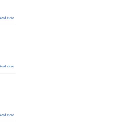
about आज
Read more
मिति
२०७७/०५/०७
गते जिल्ला
प्रशासन
कार्यालय बाट
जारी भएको
आदेश ।
about हरिपुर
Read more
नगरपालिकाको
अत्यन्त
जरूरी सुचना
।
about
Read more
प्राविधिक
सहायक
करारमा