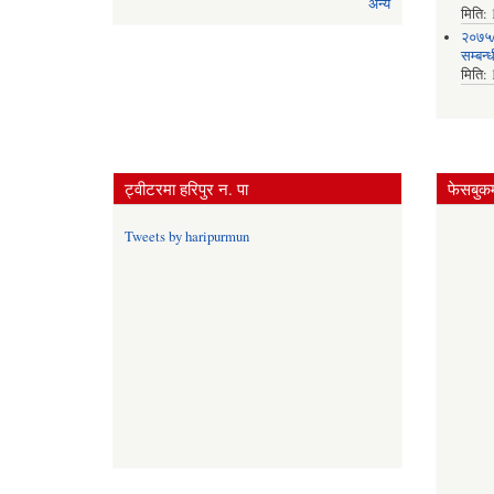
अन्य
मिति:
२०७५/
सम्बन्
मिति:
ट्वीटरमा हरिपुर न. पा
फेसबुकम
Tweets by haripurmun