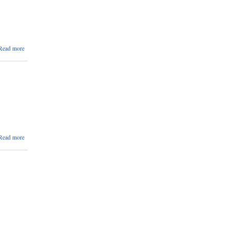
about
Read more
नतिजा
प्रकाशन
सम्बन्धमा
।
about
Read more
आय व्यय
विवरण
सार्वजनिक
गरिएको
सुचना ।