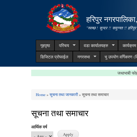
हरिपुर नगरपालिका
"स्वच्छ ! सुन्दर !! समुन्नत !! हरिपुर
गृहपृष्ठ
परिचय
वडा कार्यालयहरु
कार्यक्र
डिजिटल प्रोफाईल
नगरसभा
भु उपयोग वर्गिकरण (क
ज
Home
»
सूचना तथा जानकारी
» सूचना तथा समाचार
You are here
सूचना तथा समाचार
आर्थिक वर्ष