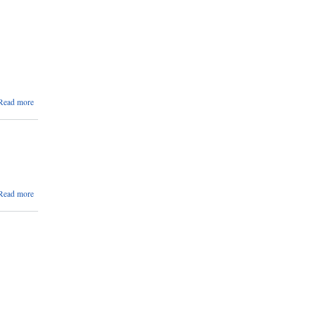
about
Read more
प्रारम्भिक
योग्यताक्रमको
सुची प्रकाशन
तथा लिखित
परीक्षा
सम्बन्धमा ।
about
Read more
जानकारी
सम्बन्धमा
।