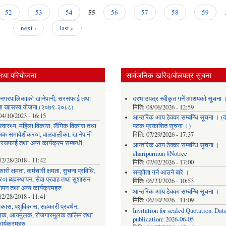
55
52
53
54
56
57
58
59
next ›
last »
तथा परियोजना
सार्वजनिक खरिद/बोलपत्र सूचना
र नगरपालिकाको खानेपानी, सरसफाई तथा
दरभाउपत्र स्वीकृत गर्ने आशयको सूचना 
छता खासस्व योजना (२०७९-२०८८)
मिति:
08/06/2026 - 12:59
04/10/2023 - 16:15
आन्तरिक आय ठेक्का सम्बन्धि सूचना । (द
, स्वास्थ्य, महिला विकास, लैंगिक विकास तथा
पटक प्रकाशित सूचना ।)
िक समावेशीकर०ा, वालवालीका, खानेपानी
मिति:
07/29/2026 - 17:37
रसफाई तथा अन्य कार्यक्रम सम्बन्धी
आन्तरिक आय ठेक्का सम्बन्धि सूचना ।
#haripurmun #Notice
12/28/2018 - 11:42
मिति:
07/02/2026 - 17:00
ारी क्षमता, कर्मचारी क्षमता, सुचना प्रविधि,
सम्झौता गर्न आउने बारे ।
०ा ब्यवस्थापन, सेवा प्रवाह तथा सुशासन
मिति:
06/23/2026 - 10:53
थापन तथा अन्य कार्यक्रमहरु
आन्तरिक आय ठेक्का सम्बन्धि सूचना ।
12/28/2018 - 11:41
मिति:
06/10/2026 - 11:09
िकास, पशुविकास, सहकारी प्रवर्धन,
Invitation for sealed Quotation. Date
लक, आयमुलक, रोजगारमुलक तालिम तथा
publication: 2026-06-05
ार्यक्रमहरु