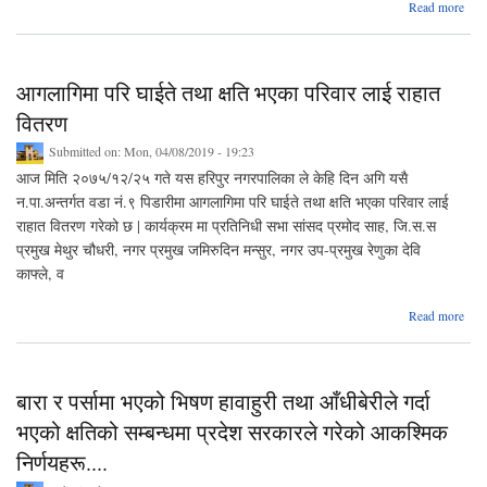
ab
Read more
Wa
ordi
com
आगलागिमा परि घाईते तथा क्षति भएका परिवार लाई राहात
को 
वितरण
Submitted on:
Mon, 04/08/2019 - 19:23
आज मिति २०७५/१२/२५ गते यस हरिपुर नगरपालिका ले केहि दिन अगि यसै
न.पा.अन्तर्गत वडा नं.९ पिडारीमा आगलागिमा परि घाईते तथा क्षति भएका परिवार लाई
राहात वितरण गरेको छ | कार्यक्रम मा प्रतिनिधी सभा सांसद प्रमोद साह, जि.स.स
प्रमुख मेथुर चौधरी, नगर प्रमुख जमिरुदिन मन्सुर, नगर उप-प्रमुख रेणुका देवि
काफ्ले, व
a
Read more
आगला
परि
तथा
बारा र पर्सामा भएको भिषण हावाहुरी तथा आँधीबेरीले गर्दा
परिवा
भएको क्षतिको सम्बन्धमा प्रदेश सरकारले गरेको आकश्मिक
निर्णयहरू....