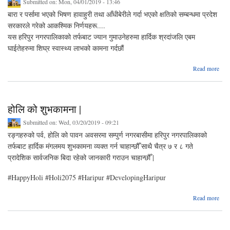
Submitted on:
Mon, 04/01/2019 - 13:46
बारा र पर्सामा भएको भिषण हावाहुरी तथा आँधीबेरीले गर्दा भएको क्षतिको सम्बन्धमा प्रदेश
सरकारले गरेको आकश्मिक निर्णयहरू....
यस हरिपुर नगरपालिकाको तर्फबाट ज्यान गुमाउनेहरुमा हार्दिक श्रदांजलि एबम
घाईतेहरुमा शिघ्र स्वास्थ्य लाभको कामना गर्दछौं
abou
Read more
र
भएक
हावाह
आँध
होलि को शुभकामना |
गर्
Submitted on:
Wed, 03/20/2019 - 09:21
सम
रङ्गहरुको पर्व, होलि को पावन अवसरमा सम्पुर्ण नगरबासीमा हरिपुर नगरपालिकाको
तर्फबाट हार्दिक मंगलमय शुभकामना व्यक्त गर्न चाहान्छौँ साथै चैत्र ७ र ८ गते
स
प्रादेशिक सार्वजनिक बिदा रहेको जानकारी गराउन चाहान्छौँ |
आक
निर्ण
#HappyHoli #Holi2075 #Haripur #DevelopingHaripur
a
Read more
होल
शुभक