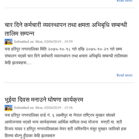
Read more
चौ
चार दिने कर्मचारी व्यवस्थापन तथा क्षमता अभिबृधि सम्बन्धी
२०७
गते द
तालिम सम्पन्न
Submitted on:
Mon, 02/04/2019 - 19:59
यस हरिपुर नगरपालिका मिति २०७५-१०-१८ गते दखि २०७५-१०-२१ गते सम्म
संचालन भएको चार दिने कर्मचारी व्यवस्थापन तथा क्षमता अभिबृधि सम्बन्धी तालिमका
केहि झलकहरू....
a
Read more
चार
कर्
व्यवस
तथा क
भुईया दिवस मनाउने घोषणा कार्यक्रम
अभ
सम
Submitted on:
Mon, 02/04/2019 - 15:36
त
यस हरिपुर नगरपालिका वार्ड नं. ६ लक्ष्मीपुर मा नेपाल राष्ट्रिय मुसहर संघको
स
आयोजनामा भएको भव्य कार्यक्रममा आर्थिक मामिला तथा योजना मन्त्री मा. श्री
विजय यादव र हरिपुर नगरपालिकाका मेयर श्री जमिरुदिन मंसुर मुसहर जातिको हक
हितमा बोल्नु हुँदाका केहि झलकहरु