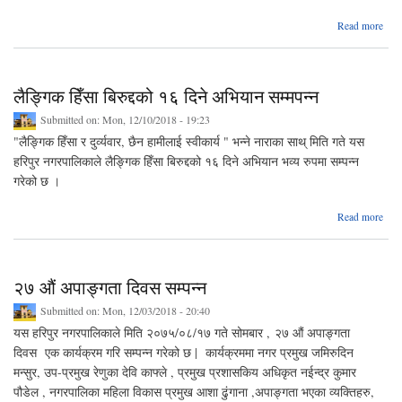
ab
Read more
भ
द
मन
घ
लैङ्गिक हिँसा बिरुद्दको १६ दिने अभियान सम्मपन्न
कार्य
Submitted on:
Mon, 12/10/2018 - 19:23
"लैङ्गिक हिँसा र दुर्व्यवार, छैन हामीलाई स्वीकार्य " भन्ने नाराका साथ् मिति गते यस
हरिपुर नगरपालिकाले लैङ्गिक हिँसा बिरुद्दको १६ दिने अभियान भव्य रुपमा सम्पन्न
गरेको छ ।
abo
Read more
लैङ्
ह
बिरुद
१६ द
२७ औं अपाङ्गता दिवस सम्पन्न
अभि
सम्मप
Submitted on:
Mon, 12/03/2018 - 20:40
यस हरिपुर नगरपालिकाले मिति २०७५/०८/१७ गते सोमबार , २७ औं अपाङ्गता
दिवस एक कार्यक्रम गरि सम्पन्न गरेको छ | कार्यक्रममा नगर प्रमुख जमिरुदिन
मन्सुर, उप-प्रमुख रेणुका देवि काफ्ले , प्रमुख प्रशासकिय अधिकृत नईन्द्र कुमार
पौडेल , नगरपालिका महिला विकास प्रमुख आशा ढुंगाना ,अपाङ्गता भएका व्यक्तिहरु,