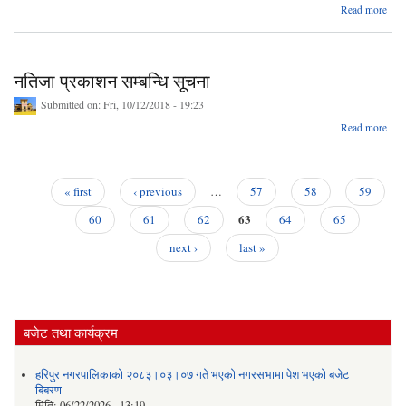
Read more
नक
मे
नतिजा प्रकाशन सम्बन्धि सूचना
प्रति
Submitted on:
Fri, 10/12/2018 - 19:23
ab
Read more
नत
प्रक
सम्ब
सू
« first
‹ previous
…
57
58
59
Pages
63
60
61
62
64
65
next ›
last »
बजेट तथा कार्यक्रम
हरिपुर नगरपालिकाको २०८३।०३।०७ गते भएको नगरसभामा पेश भएको बजेट
बिबरण
मिति:
06/22/2026 - 13:19