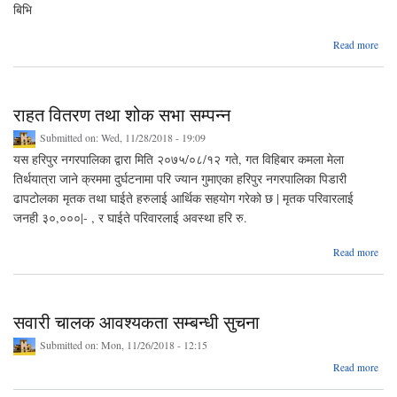
बिभि
ab
Read more
२
अपाङ
सम
राहत वितरण तथा शोक सभा सम्पन्न
Submitted on:
Wed, 11/28/2018 - 19:09
यस हरिपुर नगरपालिका द्वारा मिति २०७५/०८/१२ गते, गत विहिबार कमला मेला
तिर्थयात्रा जाने क्रममा दुर्घटनामा परि ज्यान गुमाएका हरिपुर नगरपालिका पिडारी
ढापटोलका मृतक तथा घाईते हरुलाई आर्थिक सहयोग गरेको छ | मृतक परिवारलाई
जनही ३०,०००|- , र घाईते परिवारलाई अवस्था हरि रु.
abo
Read more
रा
वित
त
शो
सवारी चालक आवश्यकता सम्बन्धी सुचना
स
सम्पन
Submitted on:
Mon, 11/26/2018 - 12:15
Read more